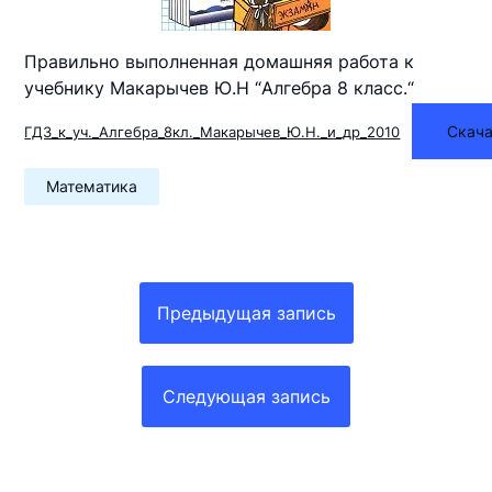
Правильно выполненная
домашняя работа
к
учебнику Макарычев Ю.Н “
Алгебра 8 класс.
“
Скача
ГДЗ_к_уч._Алгебра_8кл._Макарычев_Ю.Н._и_др_2010
Математика
Навигация
по
Предыдущая запись
записям
Следующая запись